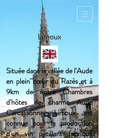
Limoux
Située dans la vallée de l'
Aude
en plein cœur du
Razès et à
9km de notre Chambres
d'hôtes de charme Aude
Carcassonne,
Limoux est
connue pour la production
d'un vin pétillant fabriqué