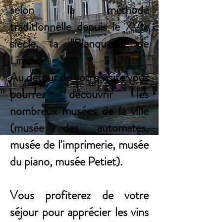
selon la méthode
traditionnelle depuis le
XVIe
siècle
, la
"Blanquette de
Limoux"
.
Au détour de votre visite vous
pourrez découvrir les
nombreux musées de la ville
(musée des automates,
musée de l'imprimerie, musée
du piano, musée Petiet).
Vous profiterez de votre
séjour pour apprécier les vins